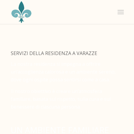
SERVIZI DELLA RESIDENZA A VARAZZE
La nostra residenza si impegna a offrire
un’accoglienza calorosa e un ambiente sereno,
dove ogni ospite possa sentirsi come a casa.
Il nostro obiettivo è creare un’atmosfera
familiare, basata sul rispetto, sulla cura e sul
benessere di ciascuna persona.
UN AMBIENTE FAMILIARE